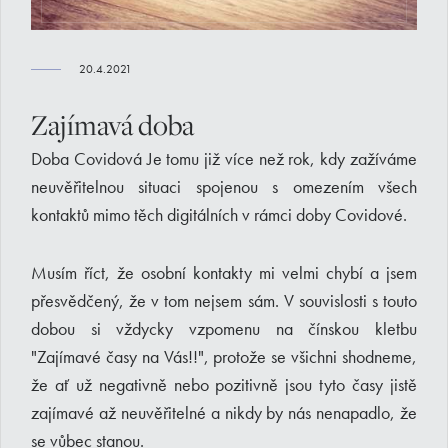
20.4.2021
Zajímavá doba
Doba Covidová Je tomu již více než rok, kdy zažíváme
neuvěřitelnou situaci spojenou s omezením všech
kontaktů mimo těch digitálních v rámci doby Covidové.
Musím říct, že osobní kontakty mi velmi chybí a jsem
přesvědčený, že v tom nejsem sám. V souvislosti s touto
dobou si vždycky vzpomenu na čínskou kletbu
"Zajímavé časy na Vás!!", protože se všichni shodneme,
že ať už negativně nebo pozitivně jsou tyto časy jistě
zajímavé až neuvěřitelné a nikdy by nás nenapadlo, že
se vůbec stanou.