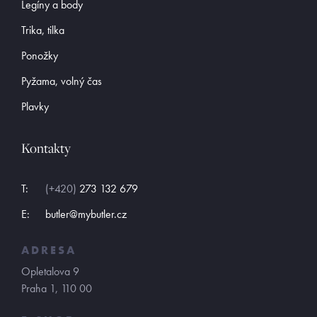
Legíny a body
Trika, tilka
Ponožky
Pyžama, volný čas
Plavky
Kontakty
T:
(+420)
273 132 679
E:
butler@mybutler.cz
ADRESA
Opletalova 9
Praha 1, 110 00