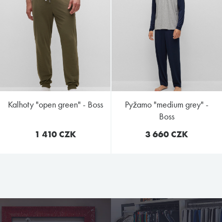
kalhoty "open green" - Boss
pyžamo "medium grey" -
Boss
1 410 CZK
3 660 CZK