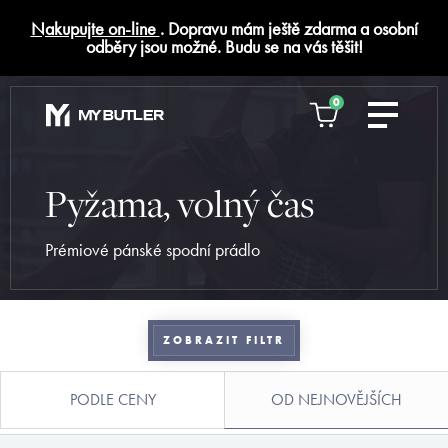
Nakupujte on-line
. Dopravu mám ještě zdarma a osobní
odběry jsou možné. Budu se na vás těšit!
0
Pyžama, volný čas
Prémiové pánské spodní prádlo
ZOBRAZIT FILTR
PODLE CENY
OD NEJNOVĚJŠÍCH