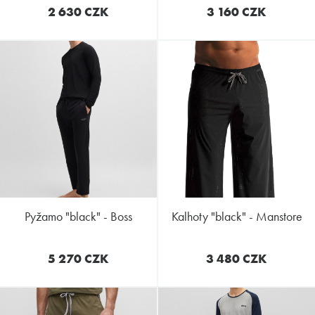
2 630 CZK
3 160 CZK
pyžamo "black" - Boss
kalhoty "black" - Manstore
5 270 CZK
3 480 CZK