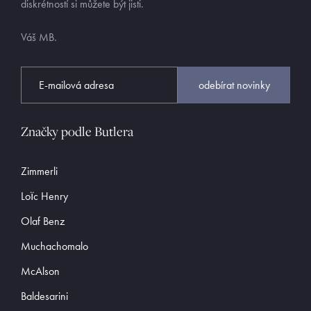
diskrétností si můžete být jisti.
Váš MB.
odebírat novinky
Značky podle Butlera
Zimmerli
Loïc Henry
Olaf Benz
Muchachomalo
McAlson
Baldesarini